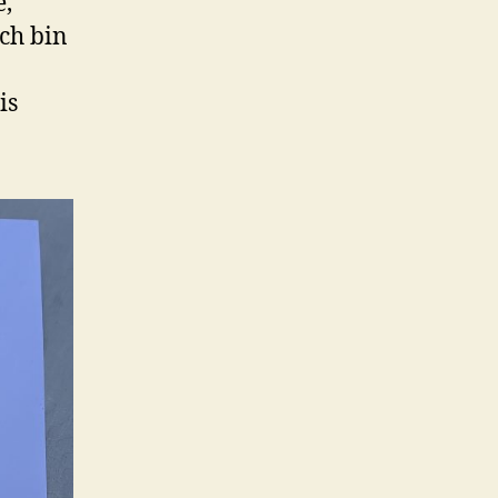
e,
ch bin
is