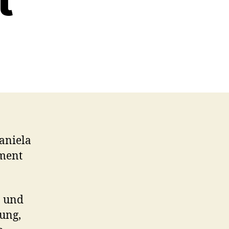
aniela
ement
n und
dung,