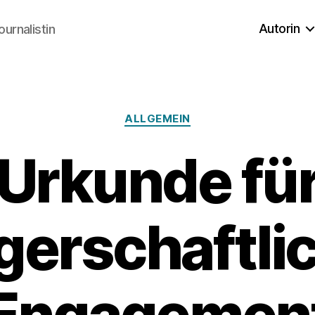
Autorin
ournalistin
Kategorien
ALLGEMEIN
Urkunde fü
gerschaftli
Engagemen