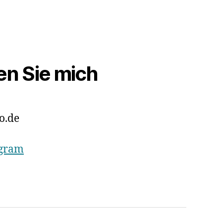
en Sie mich
o.de
agram