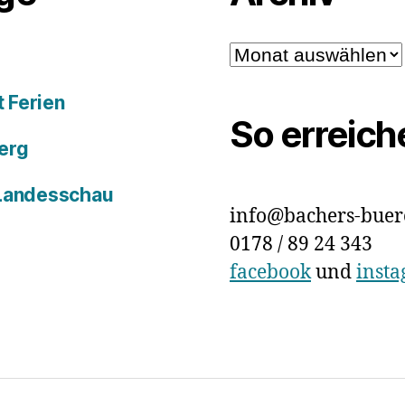
Archiv
 Ferien
So erreich
erg
 Landesschau
info@bachers-buer
0178 / 89 24 343
facebook
und
inst