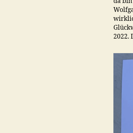
da bin
Wolfga
wirkli
Glück
2022. 