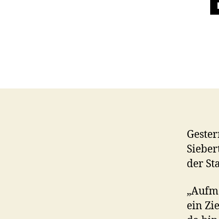
Gester
Sieber
der St
„Aufme
ein Zi