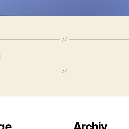
t
äge
Archiv