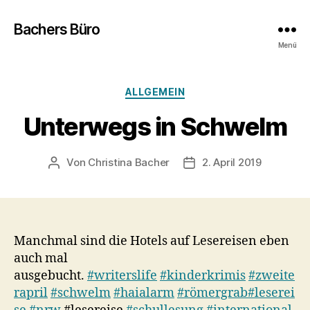
Bachers Büro
Menü
Kategorien
ALLGEMEIN
Unterwegs in Schwelm
Von
Christina Bacher
2. April 2019
Beitragsautor
Veröffentlichungsdatum
Manchmal sind die Hotels auf Lesereisen eben
auch mal
ausgebucht.
#writerslife
#kinderkrimis
#zweite
rapril
#schwelm
#haialarm
#römergrab
#leserei