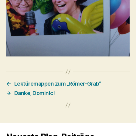
←
Lektüremappen zum „Römer-Grab“
→
Danke, Dominic!