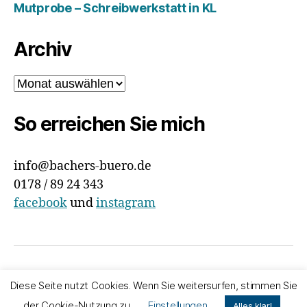
Mutprobe – Schreibwerkstatt in KL
Archiv
Archiv
So erreichen Sie mich
info@bachers-buero.de
0178 / 89 24 343
facebook
und
instagram
© 2026
Bachers Büro
Nach oben
↑
Diese Seite nutzt Cookies. Wenn Sie weitersurfen, stimmen Sie
Impressum & Datenschutz
der Cookie-Nutzung zu.
Einstellungen
Alles klar!