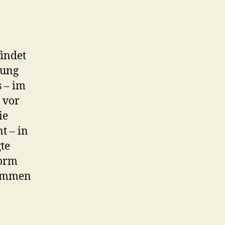
indet
sung
 – im
 vor
ie
t – in
te
form
ekommen