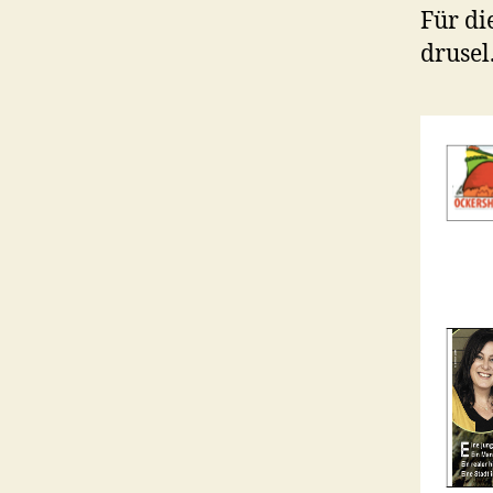
Für di
drusel