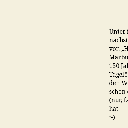
Unter 
nächst
von „H
Marbur
150 Ja
Tagelö
den Wa
schon 
(nur, 
hat
:-)