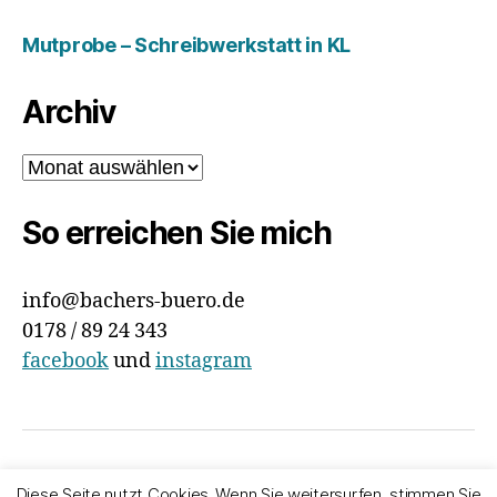
Mutprobe – Schreibwerkstatt in KL
Archiv
Archiv
So erreichen Sie mich
info@bachers-buero.de
0178 / 89 24 343
facebook
und
instagram
© 2026
Bachers Büro
Nach oben
↑
Diese Seite nutzt Cookies. Wenn Sie weitersurfen, stimmen Sie