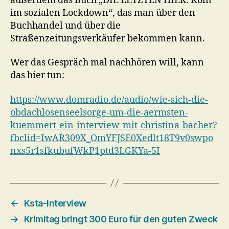
außerdem das Buch „DIE LETZTEN HIER. Köln
im sozialen Lockdown“, das man über den
Buchhandel und über die
Straßenzeitungsverkäufer bekommen kann.
Wer das Gespräch mal nachhören will, kann
das hier tun:
https://www.domradio.de/audio/wie-sich-die-
obdachlosenseelsorge-um-die-aermsten-
kuemmert-ein-interview-mit-christina-bacher?
fbclid=IwAR309X_OmYFJSE0Xedlt18T9v0swpo
nxs5r1sfkubufWkP1ptd3LGKYa-5I
←
Ksta-Interview
→
Krimitag bringt 300 Euro für den guten Zweck