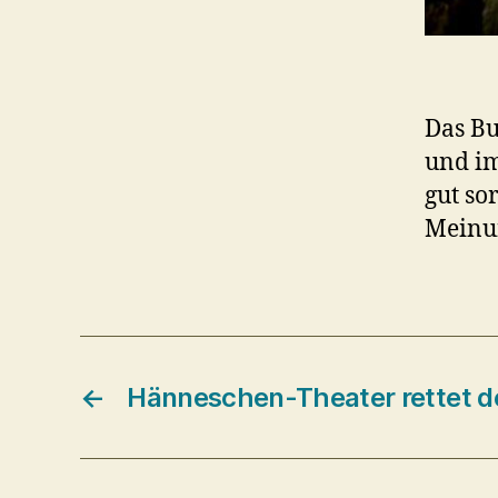
Das Bu
und im
gut so
Meinu
←
Hänneschen-Theater rettet d