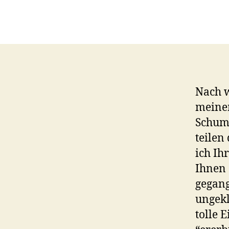
Nach w
meine
Schuma
teilen
ich Ih
Ihnen 
gegang
ungekl
tolle 