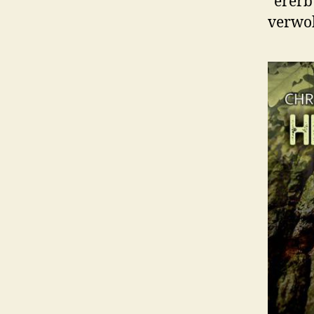
“ererb
verwob