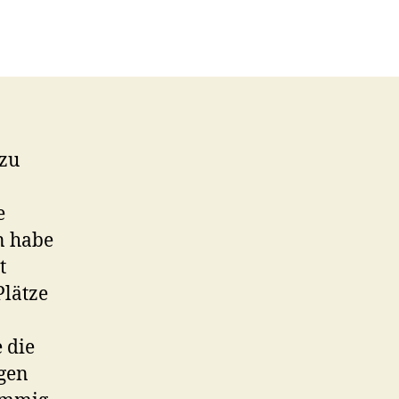
 zu
e
n habe
t
Plätze
 die
gen