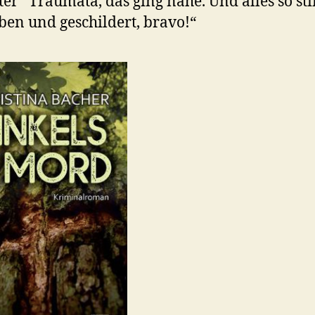
ter” Traumata, das ging nahe. Und alles so s
en und geschildert, bravo!“