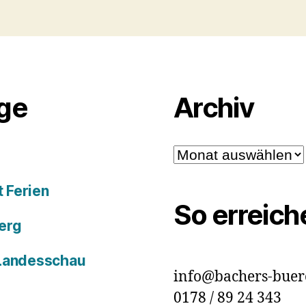
äge
Archiv
Archiv
 Ferien
So erreich
erg
 Landesschau
info@bachers-buer
0178 / 89 24 343