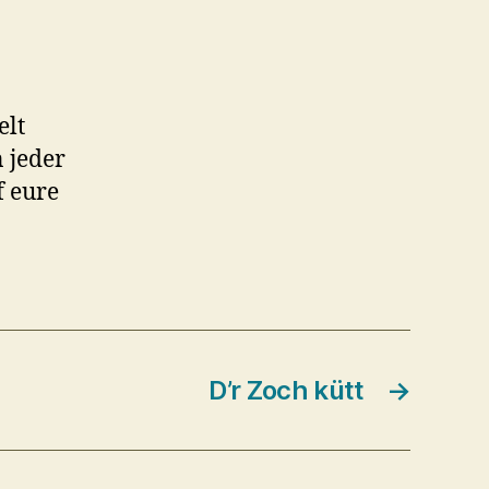
elt
n jeder
f eure
D’r Zoch kütt
→