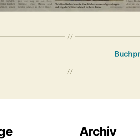
Buchpre
äge
Archiv