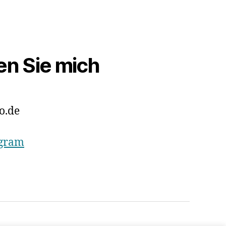
en Sie mich
o.de
agram