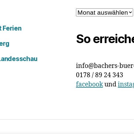
Archiv
 Ferien
So erreich
erg
 Landesschau
info@bachers-buer
0178 / 89 24 343
facebook
und
inst