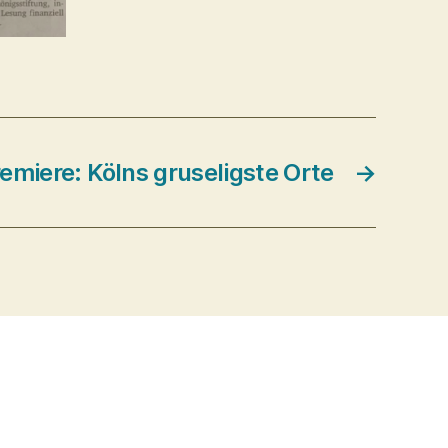
miere: Kölns gruseligste Orte
→