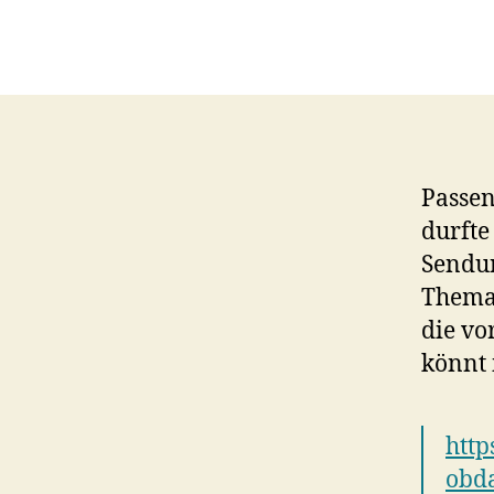
Passe
durfte
Sendun
Thema 
die vo
könnt 
http
obda