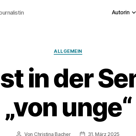
Autorin
ournalistin
Kategorien
ALLGEMEIN
st in der S
„von unge“
Von
Christina Bacher
31. März 2025
Beitragsautor
Veröffentlichungsdatum