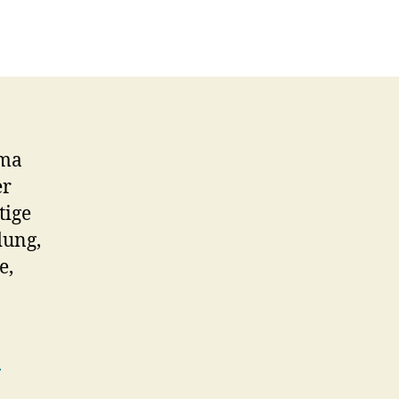
ema
er
tige
dung,
e,
-