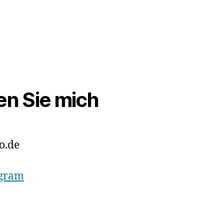
en Sie mich
o.de
agram