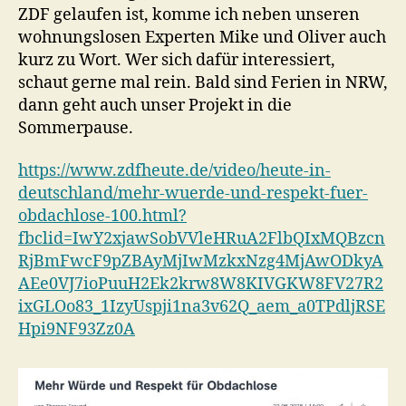
ZDF gelaufen ist, komme ich neben unseren
wohnungslosen Experten Mike und Oliver auch
kurz zu Wort. Wer sich dafür interessiert,
schaut gerne mal rein. Bald sind Ferien in NRW,
dann geht auch unser Projekt in die
Sommerpause.
https://www.zdfheute.de/video/heute-in-
deutschland/mehr-wuerde-und-respekt-fuer-
obdachlose-100.html?
fbclid=IwY2xjawSobVVleHRuA2FlbQIxMQBzcn
RjBmFwcF9pZBAyMjIwMzkxNzg4MjAwODkyA
AEe0VJ7ioPuuH2Ek2krw8W8KIVGKW8FV27R2
ixGLOo83_1IzyUspji1na3v62Q_aem_a0TPdljRSE
Hpi9NF93Zz0A