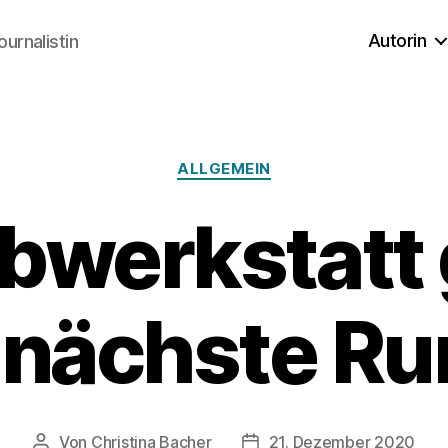
Autorin
ournalistin
Kategorien
ALLGEMEIN
bwerkstatt 
 nächste R
Von
Christina Bacher
21. Dezember 2020
Beitragsautor
Veröffentlichungsdatum