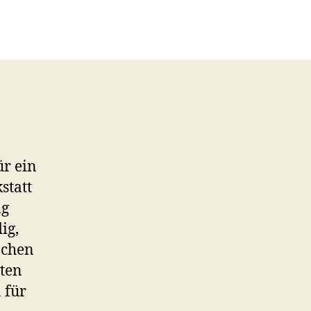
ür ein
statt
ng
ig,
achen
ten
 für