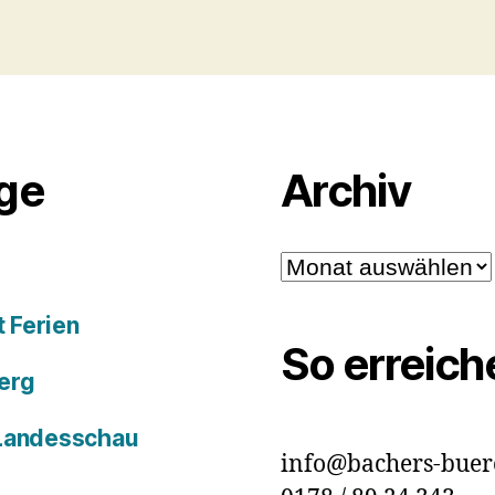
äge
Archiv
Archiv
 Ferien
So erreich
erg
 Landesschau
info@bachers-buer