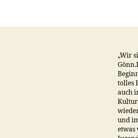
„Wir s
Gönn.D
Beginn
tolles
auch i
Kultur
wieder
und im
etwas 