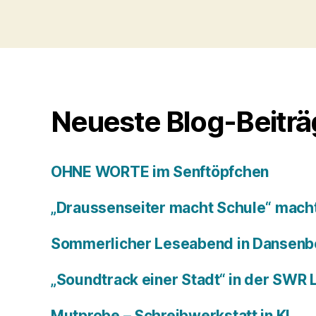
Neueste Blog-Beitr
OHNE WORTE im Senftöpfchen
„Draussenseiter macht Schule“ macht
Sommerlicher Leseabend in Dansenb
„Soundtrack einer Stadt“ in der SWR
Mutprobe – Schreibwerkstatt in KL