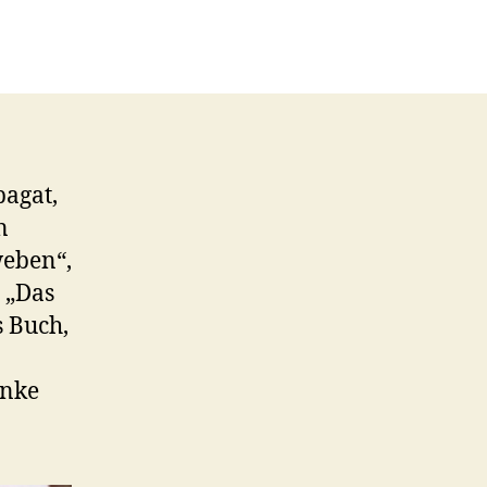
pagat,
n
weben“,
 „Das
s Buch,
anke