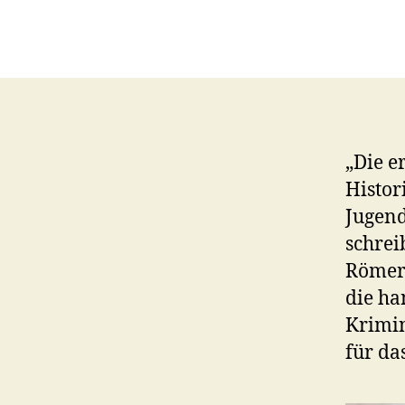
„Die e
Histor
Jugend
schrei
Römer-
die ha
Krimin
für da