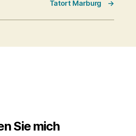
Tatort Marburg
→
en Sie mich