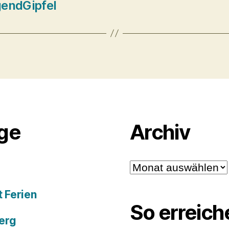
gendGipfel
äge
Archiv
Archiv
 Ferien
So erreich
erg