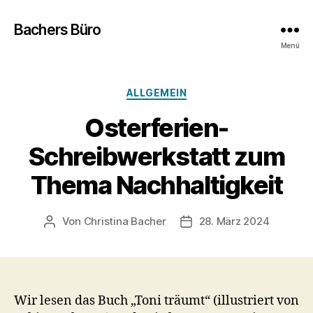
Bachers Büro
Menü
Kategorien
ALLGEMEIN
Osterferien-
Schreibwerkstatt zum
Thema Nachhaltigkeit
Von
Christina Bacher
28. März 2024
Beitragsautor
Veröffentlichungsdatum
Wir lesen das Buch „Toni träumt“ (illustriert von