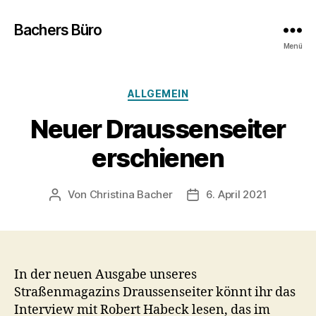
Bachers Büro
Menü
Kategorien
ALLGEMEIN
Neuer Draussenseiter
erschienen
Von
Christina Bacher
6. April 2021
Beitragsautor
Veröffentlichungsdatum
In der neuen Ausgabe unseres
Straßenmagazins Draussenseiter könnt ihr das
Interview mit Robert Habeck lesen, das im