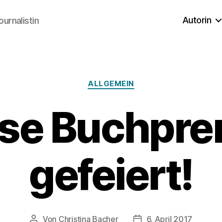
Autorin
ournalistin
Kategorien
ALLGEMEIN
ose Buchpre
gefeiert!
Von
Christina Bacher
6. April 2017
Beitragsautor
Veröffentlichungsdatu