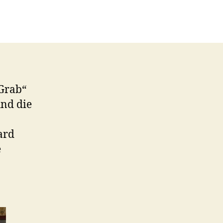
Grab“
nd die
ard
e