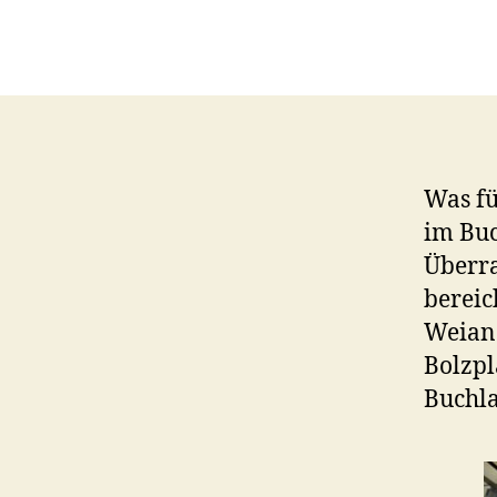
Was fü
im Buc
Überr
bereic
Weiand
Bolzp
Buchla