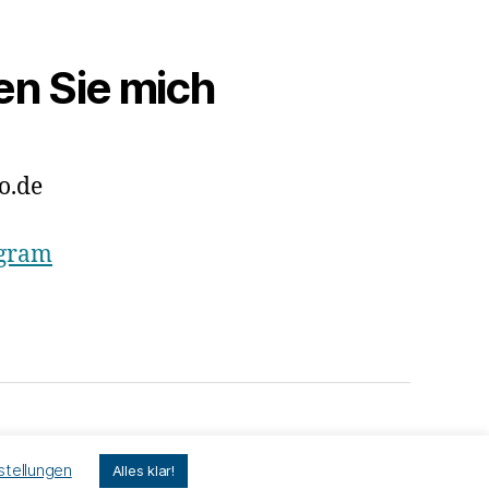
en Sie mich
o.de
agram
Nach oben
↑
stellungen
Alles klar!