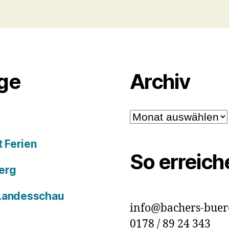
äge
Archiv
Archiv
 Ferien
So erreich
erg
 Landesschau
info@bachers-buer
0178 / 89 24 343