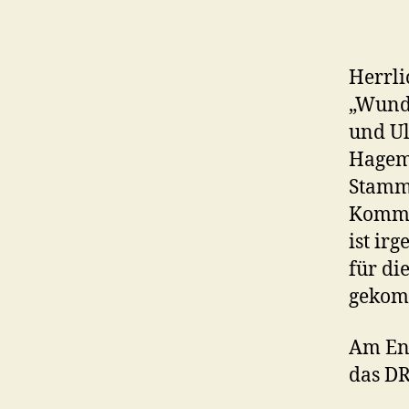
Herrli
„Wunde
und Ul
Hageme
Stammk
Kommen
ist ir
für di
gekom
Am End
das D