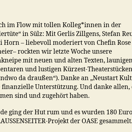
ch im Flow mit tollen Kolleg*innen in der
rtüte“ in Sülz: Mit Gerlis Zillgens, Stefan Re
i Horn – liebevoll moderiert von Chefin Rose
ier– rockten wir letzte Woche unsere
neipe mit neuen und alten Texten, launige
taren und lustigen Kürzest-Theaterstücken
gendwo da draußen“). Danke an „Neustart Kul
e finanzielle Unterstützung. Und danke allen, 
men sind und zugehört haben.
e ging der Hut rum und es wurden 180 Euro
RAUSSENSEITER-Projekt der OASE gesammelt