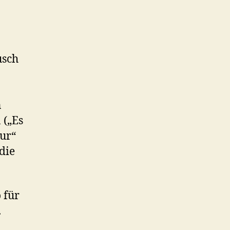
usch
n
 („Es
tur“
die
 für
.