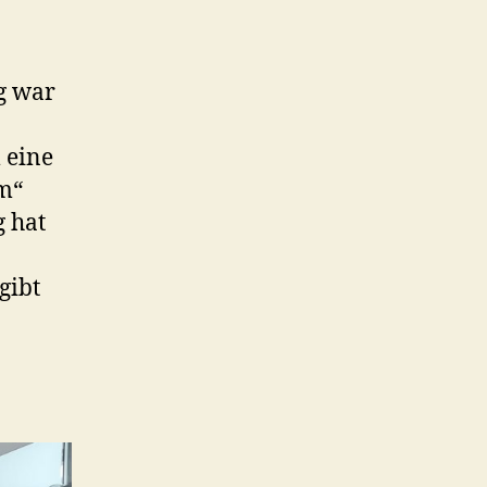
g war
 eine
m“
 hat
gibt