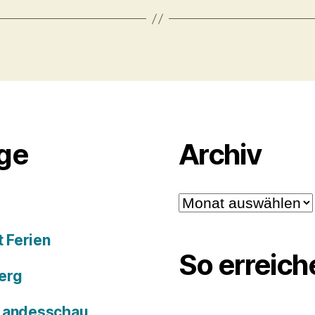
äge
Archiv
Archiv
 Ferien
So erreich
erg
 Landesschau