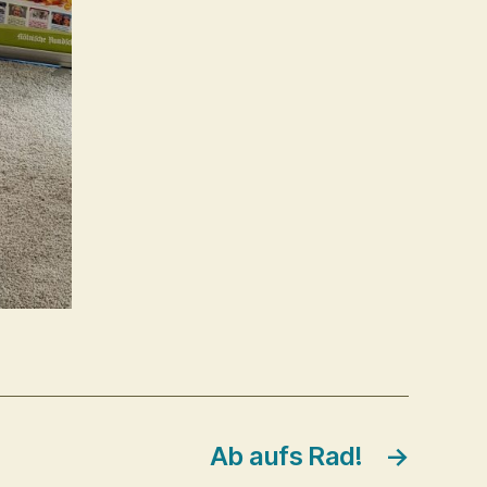
Ab aufs Rad!
→