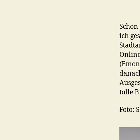
Schon 
ich ge
Stadta
Onlin
(Emon
danach
Ausges
tolle 
Foto: 