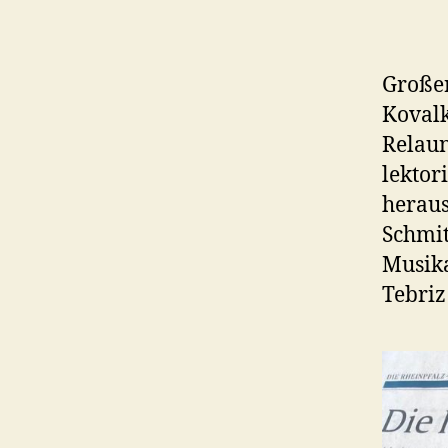
Große
Kovalk
Relaun
lektor
heraus
Schmitt
Musika
Tebriz 