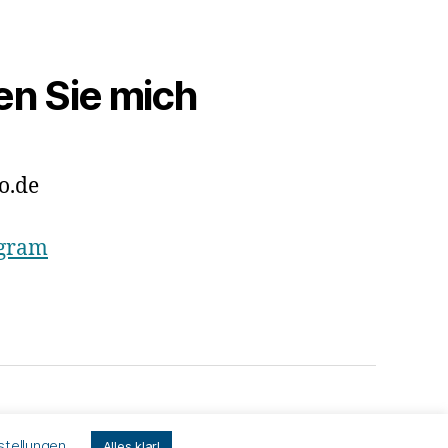
en Sie mich
o.de
agram
Nach oben
↑
stellungen
Alles klar!