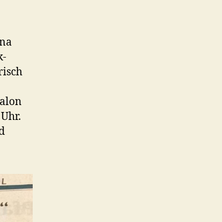
ina
k-
risch
Salon
 Uhr.
d