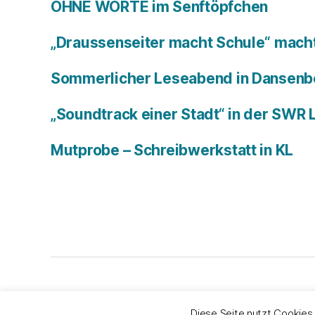
OHNE WORTE im Senftöpfchen
„Draussenseiter macht Schule“ macht
Sommerlicher Leseabend in Dansenb
„Soundtrack einer Stadt“ in der SWR
Mutprobe – Schreibwerkstatt in KL
© 2026
Bachers Büro
Impressum & Datens
Diese Seite nutzt Cookies