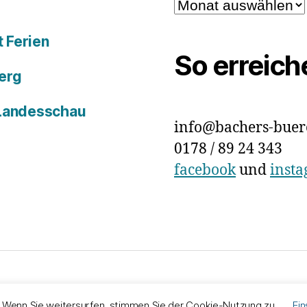
Archiv
 Ferien
So erreich
erg
 Landesschau
info@bachers-buer
0178 / 89 24 343
facebook
und
inst
chutz
Präsentiert von WordPress
. Wenn Sie weitersurfen, stimmen Sie der Cookie-Nutzung zu.
Ein