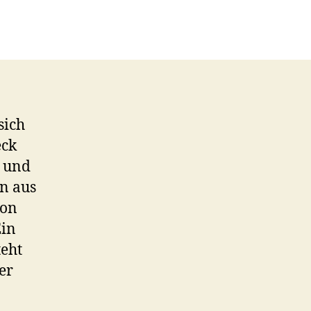
sich
eck
- und
en aus
von
Ein
teht
er