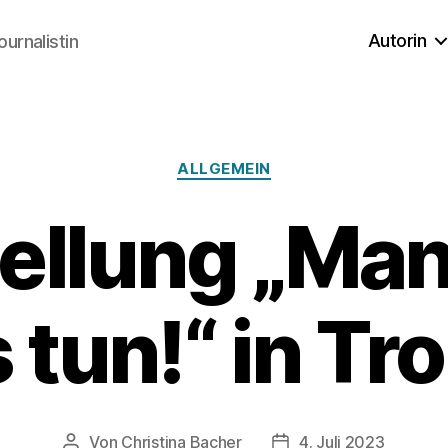
Autorin
ournalistin
Kategorien
ALLGEMEIN
ellung „Ma
tun!“ in Tr
Von
Christina Bacher
4. Juli 2023
Beitragsautor
Veröffentlichungsdat