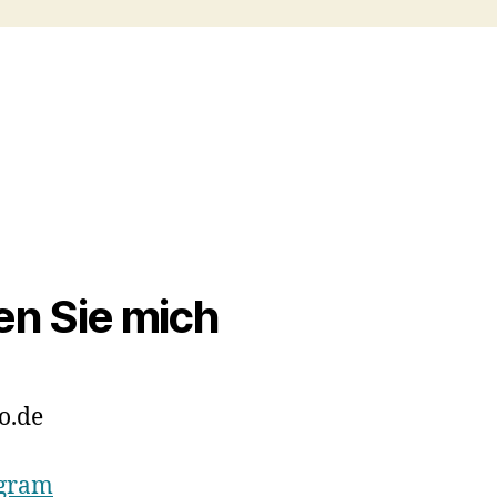
en Sie mich
o.de
agram