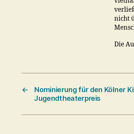
vietna
verlie
nicht 
Mensc
Die Au
←
Nominierung für den Kölner K
Jugendtheaterpreis