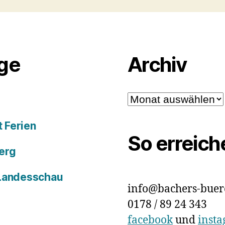
äge
Archiv
Archiv
 Ferien
So erreich
erg
 Landesschau
info@bachers-buer
0178 / 89 24 343
facebook
und
inst