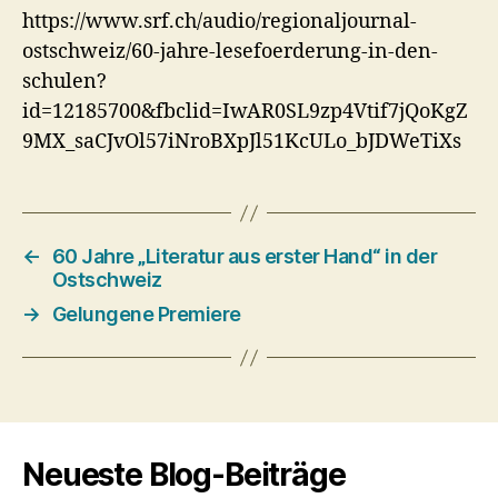
https://www.srf.ch/audio/regionaljournal-
ostschweiz/60-jahre-lesefoerderung-in-den-
schulen?
id=12185700&fbclid=IwAR0SL9zp4Vtif7jQoKgZ
9MX_saCJvOl57iNroBXpJl51KcULo_bJDWeTiXs
←
60 Jahre „Literatur aus erster Hand“ in der
Ostschweiz
→
Gelungene Premiere
Neueste Blog-Beiträge