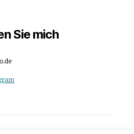
en Sie mich
o.de
agram
Nach oben
↑