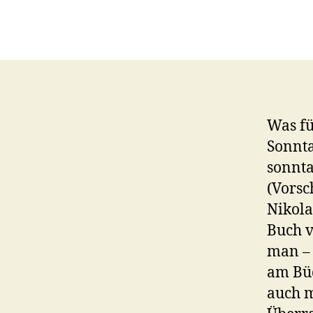
Was f
Sonnta
sonnta
(Vors
Nikola
Buch v
man – 
am Büd
auch m