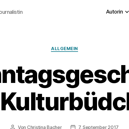
Autorin
ournalistin
Kategorien
ALLGEMEIN
nntagsgesch
Kulturbüd
Von
Christina Bacher
7. September 2017
Beitragsautor
Veröffentlichungsdatum