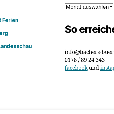
Archiv
 Ferien
So erreich
erg
 Landesschau
info@bachers-buer
0178 / 89 24 343
facebook
und
inst
chutz
Präsentiert von WordPress