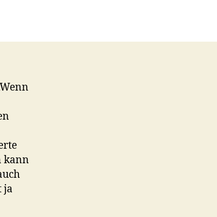
 „Wenn
en
erte
n kann
auch
 ja