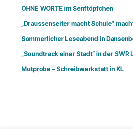
OHNE WORTE im Senftöpfchen
„Draussenseiter macht Schule“ macht
Sommerlicher Leseabend in Dansenb
„Soundtrack einer Stadt“ in der SWR
Mutprobe – Schreibwerkstatt in KL
© 2026
Bachers Büro
Impressum & Datens