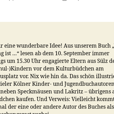
ür eine wunderbare Idee! Aus unserem Buch
g ist …“ lesen ab dem 10. September immer
gs um 15.30 Uhr engagierte Eltern aus Sülz d
chul-)Kindern vor dem Kulturbüdchen am
usplatz vor. Nix wie hin da. Das schön illustri
ieler Kölner Kinder- und Jugendbuchautore
neben Speckmäusen und Lakritz – übrigens 
chen kaufen. Und Verweis: Vielleicht kommt
al der eine oder andere Autor des Buches als