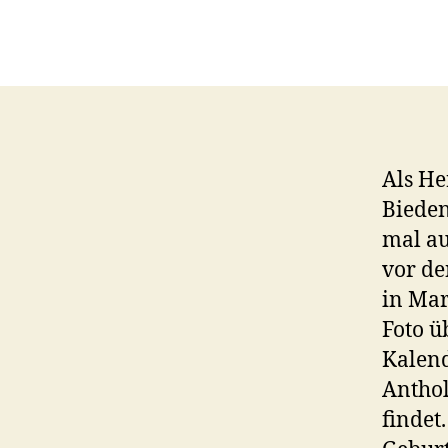
Als He
Bieden
mal au
vor de
in Mar
Foto ü
Kalend
Anthol
findet