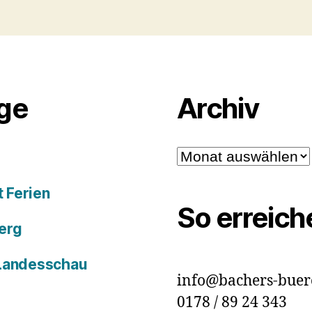
äge
Archiv
Archiv
 Ferien
So erreich
erg
 Landesschau
info@bachers-buer
0178 / 89 24 343