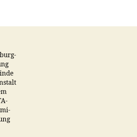
burg-
ung
Binde
nstalt
nem
TA-
imi-
nung